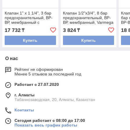
Клапан 1" х 1 1/4", 3 бар
Клапан 1/2"х3/4", 8 бар
Клап
предохранительный, ВР-
предохранительный, ВР-
бар 
ВР, мембранный с
ВР, мембранный, Varmega
ВР-В
манометром, Varmega
ман
17 732
3 824
18 
₸
₸
Купить
Купить
О нас
Рейтинг не сформирован
Менее 5 отзывов за последний год
Работает с 27.07.2020
г. Алматы
Табачнозаводская, 20, Алматы, Казахстан
Контакты
Сегодня работает с 08:00 до 17:00
Показать весь график работы