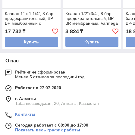
Клапан 1" х 1 1/4", 3 бар
Клапан 1/2"х3/4", 8 бар
Клап
предохранительный, ВР-
предохранительный, ВР-
бар 
ВР, мембранный с
ВР, мембранный, Varmega
ВР-В
манометром, Varmega
ман
17 732
3 824
18 
₸
₸
Купить
Купить
О нас
Рейтинг не сформирован
Менее 5 отзывов за последний год
Работает с 27.07.2020
г. Алматы
Табачнозаводская, 20, Алматы, Казахстан
Контакты
Сегодня работает с 08:00 до 17:00
Показать весь график работы