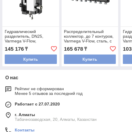
Гидравлический
Распределительный
Гидр
разделитель, DN25,
коллектор, до 7 контуров,
разд
Varmega V-Flow,
Varmega V-Flow, сталь, с
Varm
нержавеющая сталь, с
термоизоляцией
тер
145 176
165 678
103
₸
₸
термоизоляцией
Купить
Купить
О нас
Рейтинг не сформирован
Менее 5 отзывов за последний год
Работает с 27.07.2020
г. Алматы
Табачнозаводская, 20, Алматы, Казахстан
Контакты