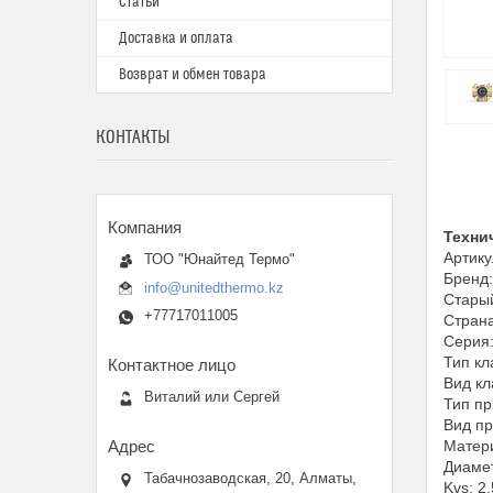
Статьи
Доставка и оплата
Возврат и обмен товара
КОНТАКТЫ
Техни
Артик
ТОО "Юнайтед Термо"
Бренд
info@unitedthermo.kz
Стары
+77717011005
Страна
Серия
Тип кл
Вид кл
Виталий или Сергей
Тип пр
Вид п
Матери
Диамет
Табачнозаводская, 20, Алматы,
Kvs: 2.