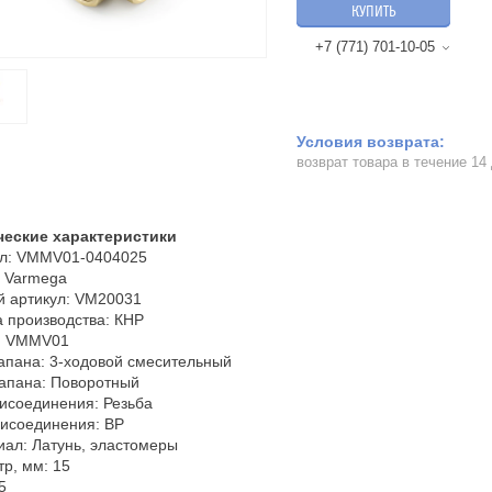
КУПИТЬ
+7 (771) 701-10-05
возврат товара в течение 14
ческие характеристики
ул: VMMV01-0404025
: Varmega
й артикул: VM20031
 производства: КНР
: VMMV01
апана: 3-ходовой смесительный
апана: Поворотный
исоединения: Резьба
рисоединения: ВР
ал: Латунь, эластомеры
р, мм: 15
5