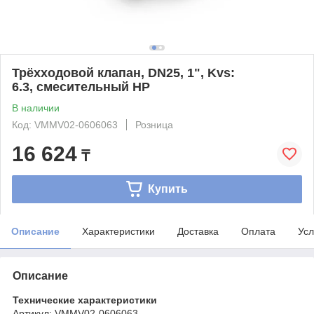
Трёхходовой клапан, DN25, 1", Kvs:
6.3, смесительный НР
В наличии
Код: VMMV02-0606063
Розница
16 624
₸
Купить
Описание
Характеристики
Доставка
Оплата
Усл
Описание
Технические характеристики
Артикул: VMMV02-0606063