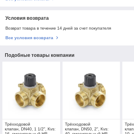
Условия возврата
Возврат товара в течение 14 дней за счет покупателя
Все условия возврата
Подобные товары компании
Трёхходовой
Трёхходовой
Трё
клапан, DN40, 1 1/2", Kvs:
клапан, DN50, 2", Kvs:
клап
16, смесительный НР
40, смесительный НР
10, 