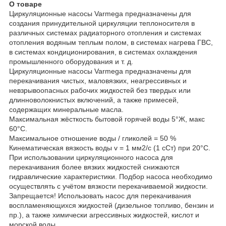
О товаре
Циркуляционные насосы Varmega предназначены для
создания принудительной циркуляции теплоносителя в
различных системах радиаторного отопления и системах
отопления водяным теплым полом, в системах нагрева ГВС,
в системах кондиционирования, в системах охлаждения
промышленного оборудования и т. д.
Циркуляционные насосы Varmega предназначены для
перекачивания чистых, маловязких, неагрессивных и
невзрывоопасных рабочих жидкостей без твердых или
длинноволокнистых включений, а также примесей,
содержащих минеральные масла.
Максимальная жёсткость бытовой горячей воды 5°Ж, макс
60°С.
Максимальное отношение воды / гликолей = 50 %
Кинематическая вязкость воды v = 1 мм2/с (1 сСт) при 20°С.
При использовании циркуляционного насоса для
перекачивания более вязких жидкостей снижаются
гидравлические характеристики. Подбор насоса необходимо
осуществлять с учётом вязкости перекачиваемой жидкости.
Запрещается! Использовать насос для перекачивания
воспламеняющихся жидкостей (дизельное топливо, бензин и
пр.), а также химически агрессивных жидкостей, кислот и
морской воды.