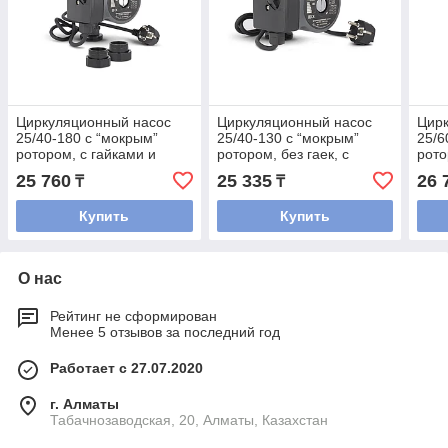
Циркуляционный насос
Циркуляционный насос
Цир
25/40-180 с “мокрым”
25/40-130 с “мокрым”
25/6
ротором, с гайками и
ротором, без гаек, с
рото
кабелем, серия: VMCP01
кабелем, серия: VMCP01
кабе
25 760
25 335
26 
₸
₸
Купить
Купить
О нас
Рейтинг не сформирован
Менее 5 отзывов за последний год
Работает с 27.07.2020
г. Алматы
Табачнозаводская, 20, Алматы, Казахстан