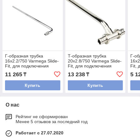
Г-образная трубка
Т-образная трубка
Г-об
16х2.2/750 Varmega Slide-
20х2.8/750 Varmega Slide-
16х2
Fit, для подключения
Fit, для подключения
Fit,
радиатора
радиатора
рад
11 265
13 238
5 1
₸
₸
Купить
Купить
О нас
Рейтинг не сформирован
Менее 5 отзывов за последний год
Работает с 27.07.2020