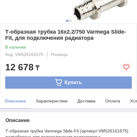
Т-образная трубка 16х2.2/750 Varmega Slide-
Fit, для подключения радиатора
В наличии
Код: VM526161675
Розница
12 678
₸
Купить
Описание
Характеристики
Доставка
Оплата
Усл
Описание
Т-образная трубка Varmega Slide-Fit (артикул VM526161675)
разработана для подсоединения радиаторов к