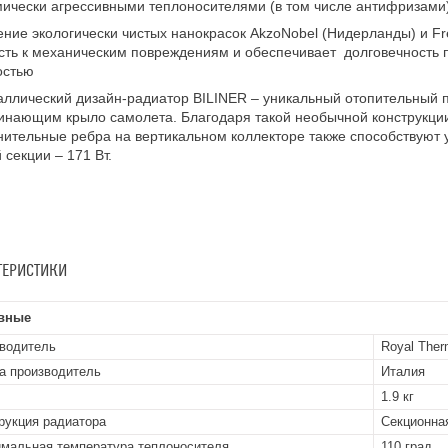
мически агрессивными теплоносителями (в том числе антифризами
ние экологически чистых нанокрасок AkzoNobel (Нидерланды) и Fre
сть к механическим повреждениям и обеспечивает долговечность
остью
ллический дизайн-радиатор BILINER – уникальный отопительный 
нающим крыло самолета. Благодаря такой необычной конструкции
ительные ребра на вертикальном коллекторе также способствуют
 секции – 171 Вт.
ТЕРИСТИКИ
вные
водитель
Royal The
а производитель
Италия
1.9 кг
рукция радиатора
Секционна
мальная температура теплоносителя
110 град.