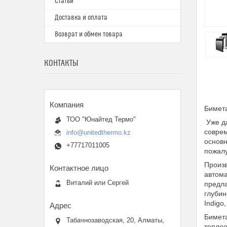
Статьи
Доставка и оплата
Возврат и обмен товара
КОНТАКТЫ
Бимета
ТОО "Юнайтед Термо"
Уже да
соврем
info@unitedthermo.kz
основн
+77717011005
пожалу
Произв
автома
Виталий или Сергей
предла
глубин
Indigo,
Бимета
Табачнозаводская, 20, Алматы,
теплоо