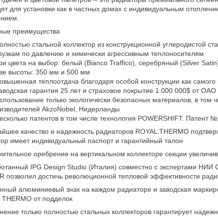
ят для установки как в частных домах с индивидуальным отоплени
ением.
ные преимущества
олностью стальной коллектор из конструкционной углеродистой ста
рузкам по давлению и химически агрессивным теплоносителям
ри цвета на выбор: белый (Bianco Traffico), серебряный (Silver Satin
ве высоты: 350 мм и 500 мм
овышенная теплоотдача благодаря особой конструкции как самого 
аводская гарантия 25 лет и страховое покрытие 1 000 000$ от ОАО
спользование только экологически безопасных материалов, в том ч
изводителей AkzoNobel, Нидерланды
есколько патентов в том числе технология POWERSHIFT. Патент 
айшее качество и надежность радиаторов ROYAL THERMO подтвер
ор имеет индивидуальный паспорт и гарантийный талон
ительное оребрение на вертикальном коллекторе секции увеличив
отанный IPG Design Studio (Италия) совместно с экспертами НИИ 
R позволил достичь революционной тепловой эффективности ради
нный алюминиевый знак на каждом радиаторе и заводская маркир
 THERMO от подделок
ение только полностью стальных коллекторов гарантирует надежн