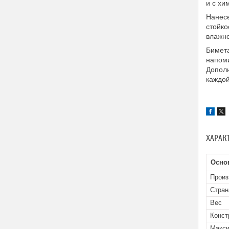
и с хи
Нанесе
стойко
влажн
Бимета
напоми
Дополн
каждой
ХАРАК
Осно
Произ
Стран
Вес
Конст
Макси