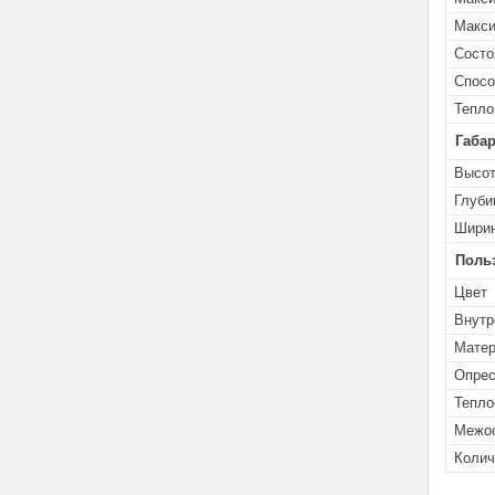
Макси
Состо
Спосо
Тепло
Габа
Высо
Глуби
Шири
Поль
Цвет
Внутр
Матер
Опрес
Тепло
Межос
Колич