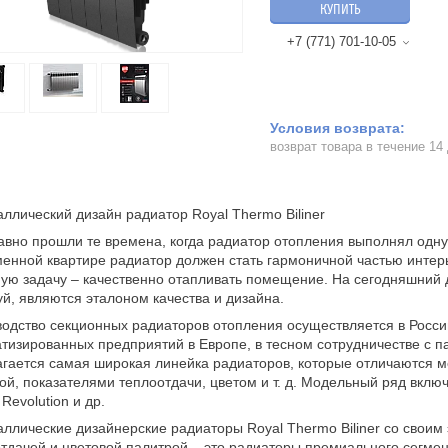
КУПИТЬ
+7 (771) 701-10-05
возврат товара в течение 14
ллический дизайн радиатор Royal Thermo Biliner
вно прошли те времена, когда радиатор отопления выполнял одн
енной квартире радиатор должен стать гармоничной частью интер
ую задачу – качественно отапливать помещение. На сегодняшний 
й, являются эталоном качества и дизайна.
одство секционных радиаторов отопления осуществляется в Росси
тизированных предприятий в Европе, в тесном сотрудничестве с п
гается самая широкая линейка радиаторов, которые отличаются м
ой, показателями теплоотдачи, цветом и т. д. Модельный ряд включае
 Revolution и др.
ллические дизайнерские радиаторы Royal Thermo Biliner со свои
тдачей и цветовой палитрой – это радиаторы премиального сегме