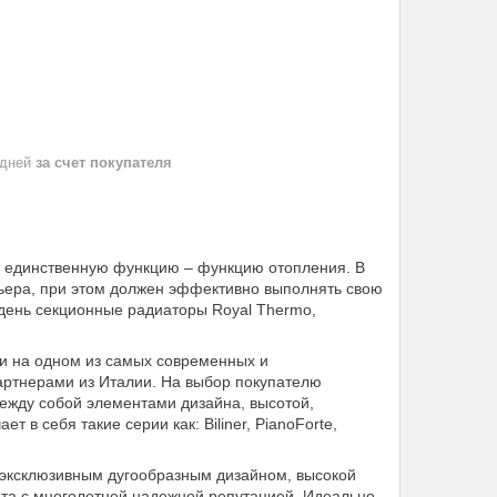
 дней
за счет покупателя
у единственную функцию – функцию отопления. В
ьера, при этом должен эффективно выполнять свою
день секционные радиаторы Royal Thermo,
и на одном из самых современных и
артнерами из Италии. На выбор покупателю
ежду собой элементами дизайна, высотой,
т в себя такие серии как: Biliner, PianoForte,
м эксклюзивным дугообразным дизайном, высокой
нта с многолетней надежной репутацией. Идеально