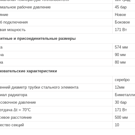
мальное рабочее давление
45 бар
яние
Новое
б подключения
Боковое
вая мощность
171 Вт
ритные и присоединительные размеры
та
574 мм
на
90 мм
на
80 мм
зовательские характеристики
серебро
енний диаметр трубки стального элемента
12мм
иал радиатора
Биметалли
совочное давление
30 бар
отдача Δt = 70°C
171 Вт
евое расстояние
500 мм
ество секций
10