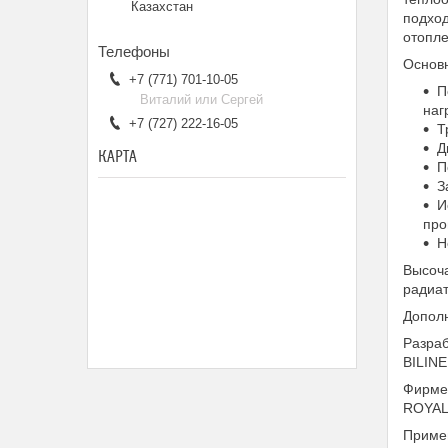
Казахстан
подход
отопл
Основ
+7 (771) 701-10-05
П
Виталий или Сергей
наг
+7 (727) 222-16-05
Т
Д
КАРТА
П
З
И
про
Н
Высоч
радиат
Дополн
Разраб
BILINE
Фирме
ROYAL
Примен