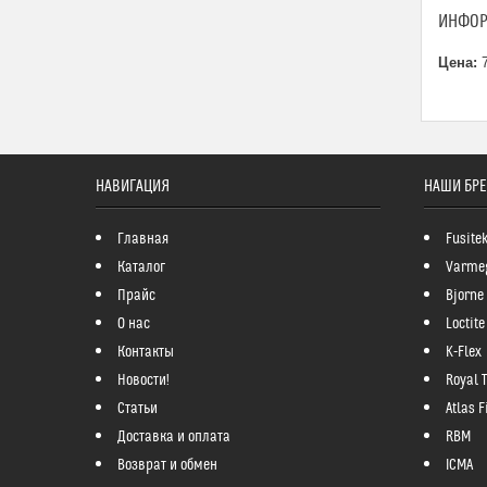
ИНФОР
Цена:
7
НАВИГАЦИЯ
НАШИ БР
Главная
Fusite
Каталог
Varme
Прайс
Bjorne
О нас
Loctite
Контакты
K-Flex
Новости!
Royal 
Статьи
Atlas Fi
Доставка и оплата
RBM
Возврат и обмен
ICMA