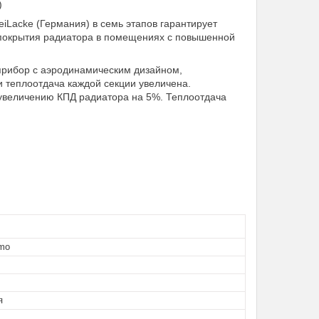
)
iLacke (Германия) в семь этапов гарантирует
 покрытия радиатора в помещениях с повышенной
прибор с аэродинамическим дизайном,
 теплоотдача каждой секции увеличена.
 увеличению КПД радиатора на 5%. Теплоотдача
rmo
я