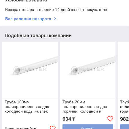
Возврат товара в течение 14 дней за счет покупателя
Все условия возврата
Подобные товары компании
Труба 160мм
Труба 20мм
Тру
полипропиленовая для
полипропиленовая для
пол
холодной воды Fusitek
горячей, холодной и
горя
(PN 10)
питьевой воды Fusitek (PN
пить
634
982
₸
20)
20)
Цену уточняйте