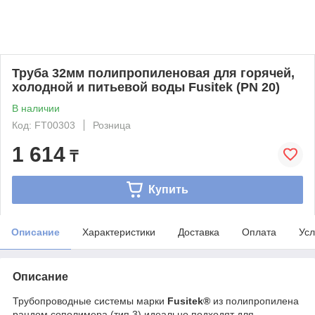
Труба 32мм полипропиленовая для горячей,
холодной и питьевой воды Fusitek (PN 20)
В наличии
Код: FT00303
Розница
1 614
₸
Купить
Описание
Характеристики
Доставка
Оплата
Усл
Описание
Трубопроводные системы марки
Fusitek®
из полипропилена
рандом сополимера (тип 3) идеально подходят для