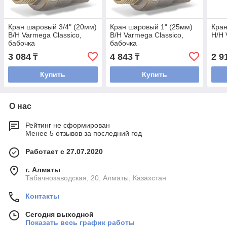
Кран шаровый 3/4" (20мм)
Кран шаровый 1" (25мм)
Кран
В/Н Varmega Classico,
В/Н Varmega Classico,
Н/Н 
бабочка
бабочка
3 084
4 843
2 9
₸
₸
Купить
Купить
О нас
Рейтинг не сформирован
Менее 5 отзывов за последний год
Работает с 27.07.2020
г. Алматы
Табачнозаводская, 20, Алматы, Казахстан
Контакты
Сегодня выходной
Показать весь график работы