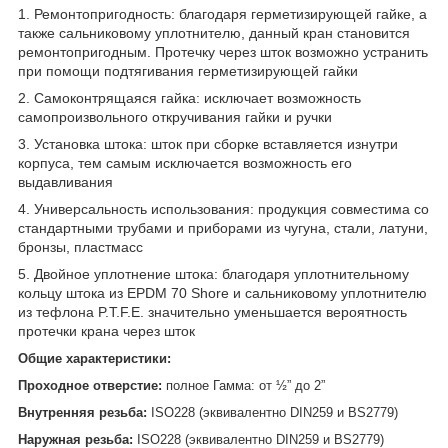
1. Ремонтопригодность: благодаря герметизирующей гайке, а
также сальниковому уплотнителю, данный кран становится
ремонтопригодным. Протечку через шток возможно устранить
при помощи подтягивания
герметизирующей гайки
2. Самоконтрящаяся гайка: исключает возможность
самопроизвольного откручивания гайки и ручки
3. Установка штока: шток при сборке вставляется изнутри
корпуса, тем самым исключается возможность его
выдавливания
4. Универсальность использования: продукция совместима со
стандартными трубами и приборами из чугуна, стали, латуни,
бронзы, пластмасс
5. Двойное уплотнение штока: благодаря уплотнительному
кольцу штока из EPDM 70 Shore и сальниковому уплотнителю
из тефлона P.T.F.E. значительно уменьшается вероятность
протечки крана через шток
Общие характеристики:
Проходное отверстие:
полное Гамма: от ½” до 2”
Внутренняя резьба:
ISO228 (эквивалентно DIN259 и BS2779)
Наружная резьба:
ISO228 (эквивалентно DIN259 и BS2779)