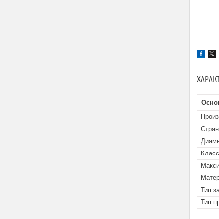
ХАРАК
Осно
Произ
Стран
Диаме
Класс
Макси
Матер
Тип з
Тип п