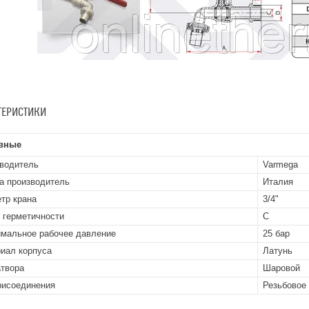
ТЕРИСТИКИ
вные
водитель
Varmega
а производитель
Италия
тр крана
3/4"
 герметичности
С
мальное рабочее давление
25 бар
иал корпуса
Латунь
атвора
Шаровой
рисоединения
Резьбовое