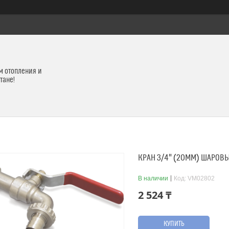
м отопления и
тане!
КРАН 3/4" (20ММ) ШАРОВ
В наличии
Код:
VM02802
2 524 ₸
КУПИТЬ