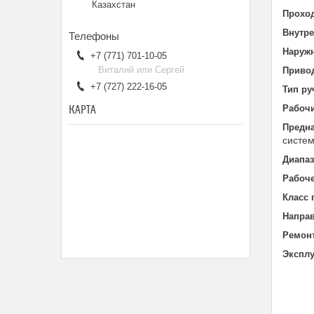
Казахстан
Проход
Внутре
Наружн
+7 (771) 701-10-05
Виталий или Сергей
Привод
+7 (727) 222-16-05
Тип ру
КАРТА
Рабочи
Предна
систе
Диапаз
Рабоче
Класс 
Направ
Ремонт
Эксплу