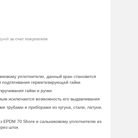
 дней
за счет покупателя
никовому уплотнителю, данный кран становится
и подтягивания
герметизирующей гайки
кручивания гайки и ручки
самым исключается возможность его выдавливания
и трубами и приборами из чугуна, стали, латуни,
из EPDM 70 Shore и сальниковому уплотнителю из
ерез шток