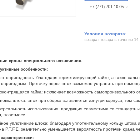
+7 (771) 701-10-05
возврат товара в течение 14
ые краны специального назначения.
уктивные особенности:
онтопригодность: благодаря герметизирующей гайке, а также саль
опригодным. Протечку через шток возможно устранить при помощ
оконтрящаяся гайка: исключает возможность самопроизвольного от
ановка штока: шток при сборке вставляется изнутри корпуса, тем 
версальность использования: продукция совместима со стандартным
, пластмасс
йное уплотнение штока: благодаря уплотнительному кольцу штока 
а P.T.F.E. значительно уменьшается вероятность протечки крана ч
характеристики: