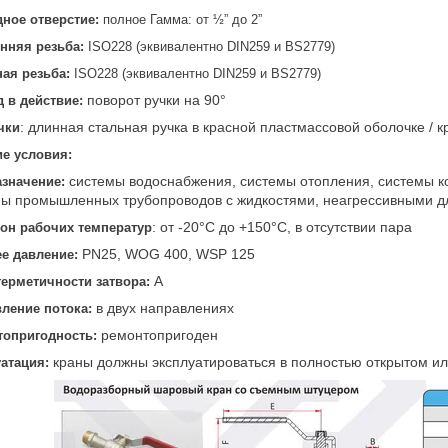
ное отверстие:
полное Гамма: от ½” до 2”
нняя резьба:
ISO228 (эквивалентно DIN259 и BS2779)
ая резьба:
ISO228 (эквивалентно DIN259 и BS2779)
поворот ручки на 90°
 в действие:
: длинная стальная ручка в красной пластмассовой оболочке / 
чки
е условия:
системы водоснабжения, системы отопления, системы к
значение:
мы промышленных трубопроводов с жидкостями, неагрессивными д
: от -20°С до +150°С, в отсутствии пара
он рабочих температур
PN25, WOG 400, WSP 125
е давление:
А
герметичности затвора:
в двух направлениях
ление потока:
ремонтопригоден
опригодность:
краны должны эксплуатироваться в полностью открытом и
атация: