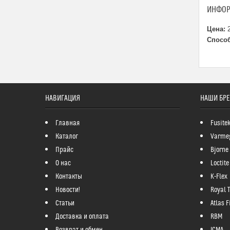
ИНФОР
Цена:
2
Способ
НАВИГАЦИЯ
НАШИ БР
Главная
Fusite
Каталог
Varme
Прайс
Bjorne
О нас
Loctite
Контакты
K-Flex
Новости!
Royal 
Статьи
Atlas Fi
Доставка и оплата
RBM