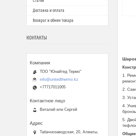
Статьи
Доставка и оплата
Возврат и обмен товара
КОНТАКТЫ
Шаров
Констр
ТОО "Юнайтед Термо"
1. Рем
info@unitedthermo.kz
ремонт
+77717011005
2. Сам
3. Уст
4. Уни
Виталий или Сергей
бронзы
5. Дво
тефлон
Табачнозаводская, 20, Алматы,
Общие 