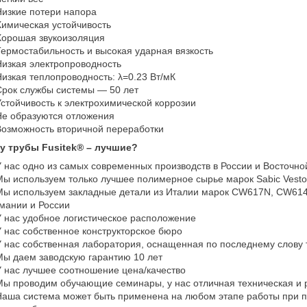
изкие потери напора
имическая устойчивость
орошая звукоизоляция
ермостабильность и высокая ударная вязкость
изкая электропроводность
изкая теплопроводность: λ=0.23 Вт/мК
рок службы системы ― 50 лет
стойчивость к электрохимической коррозии
е образуются отложения
озможность вторичной переработки
у трубы Fusitek® – лучшие?
 нас одно из самых современных производств в России и Восточно
ы используем только лучшее полимерное сырье марок Sabic Vesto
ы используем закладные детали из Италии марок CW617N, CW614N
мании и России
 нас удобное логистическое расположение
 нас собственное конструкторское бюро
 нас собственная лаборатория, оснащенная по последнему слову 
ы даем заводскую гарантию 10 лет
 нас лучшее соотношение цена/качество
ы проводим обучающие семинары, у нас отличная техническая и
аша система может быть применена на любом этапе работы при пр