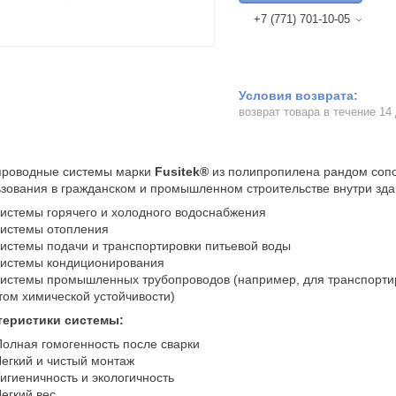
+7 (771) 701-10-05
возврат товара в течение 14
проводные системы марки
Fusitek®
из полипропилена рандом сопо
зования в гражданском и промышленном строительстве внутри зда
истемы горячего и холодного водоснабжения
истемы отопления
истемы подачи и транспортировки питьевой воды
истемы кондиционирования
истемы промышленных трубопроводов (например, для транспортиров
том химической устойчивости)
теристики системы:
олная гомогенность после сварки
егкий и чистый монтаж
игиеничность и экологичность
егкий вес