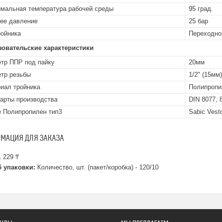
мальная температура рабочей среды
95 град.
ее давление
25 бар
ройника
Переходно
зовательские характеристики
тр ППР под пайку
20мм
тр резьбы
1/2" (15мм)
иал тройника
Полипропи
арты производства
DIN 8077, 
 Полипропилен тип3
Sabic Vest
МАЦИЯ ДЛЯ ЗАКАЗА
 229 ₸
 упаковки:
Количество, шт. (пакет/коробка) - 120/10