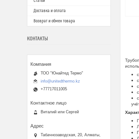
Статьи
Доставка и оплата
Возврат и обмен товара
КОНТАКТЫ
Трубо
исполь
ТОО "Юнайтед Термо"
с
с
info@unitedthermo.kz
с
+77717011005
с
с
учё
Виталий или Сергей
Харак
П
Л
Г
Табачнозаводская, 20, Алматы,
Л