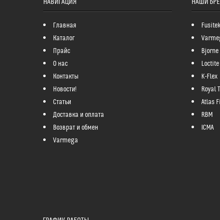
НАВИГАЦИЯ
НАШИ БР
Главная
Fusite
Каталог
Varme
Прайс
Bjorne
О нас
Loctite
Контакты
K-Flex
Новости!
Royal 
Статьи
Atlas Fi
Доставка и оплата
RBM
Возврат и обмен
ICMA
Varmega