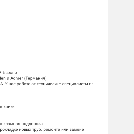
й Европе
len и Admer (Германия)
 У нас работают технические специалисты из
техники
 рекламная поддержка
окладке новых труб, ремонте или замене