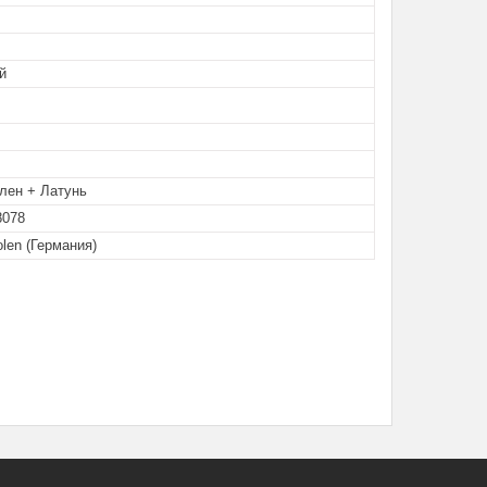
й
лен + Латунь
8078
olen (Германия)