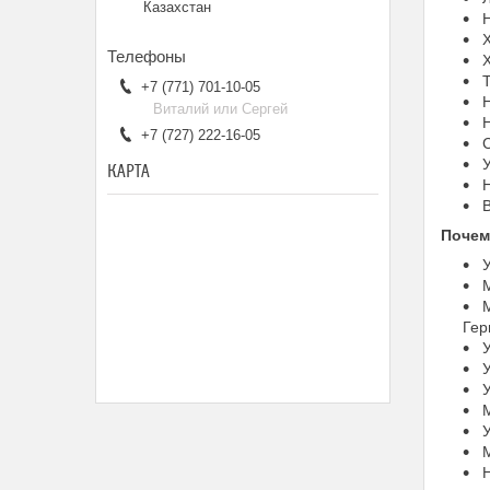
Казахстан
Н
Х
Х
Т
+7 (771) 701-10-05
Н
Виталий или Сергей
Н
+7 (727) 222-16-05
С
У
КАРТА
Н
В
Почем
У
М
М
Гер
У
У
У
М
У
М
Н