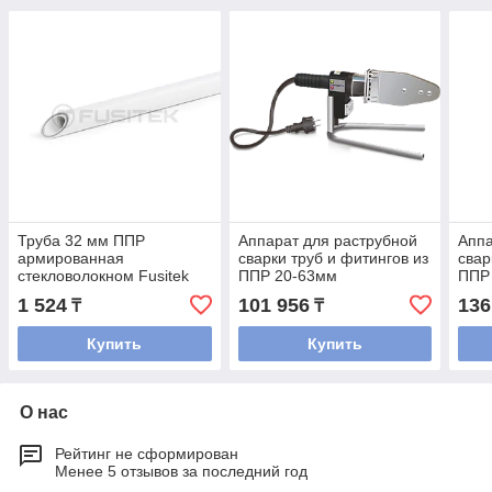
Труба 32 мм ППР
Аппарат для раструбной
Аппа
армированная
сварки труб и фитингов из
свар
стекловолокном Fusitek
ППР 20-63мм
ППР
Faser (PN 20)
1 524
101 956
136
₸
₸
Купить
Купить
О нас
Рейтинг не сформирован
Менее 5 отзывов за последний год