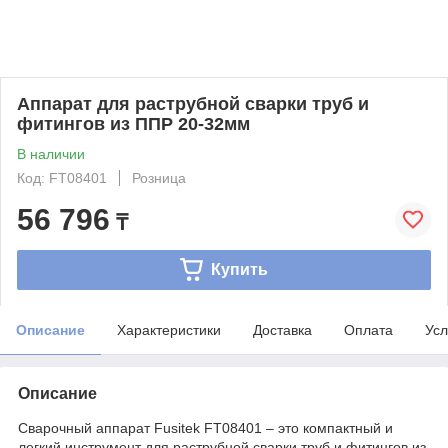
Аппарат для раструбной сварки труб и
фитингов из ППР 20-32мм
В наличии
Код: FT08401
Розница
56 796
₸
Купить
Описание
Характеристики
Доставка
Оплата
Усл
Описание
Сварочный аппарат Fusitek FT08401 – это компактный и
легкий инструмент для раструбной сварки труб и фитингов из