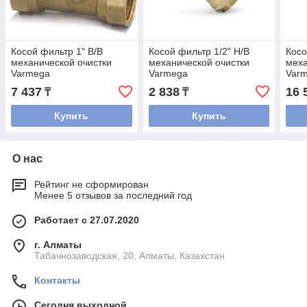
Косой фильтр 1" В/В
Косой фильтр 1/2" Н/В
Косо
механической очистки
механической очистки
меха
Varmega
Varmega
Var
7 437
2 838
16 
₸
₸
Купить
Купить
О нас
Рейтинг не сформирован
Менее 5 отзывов за последний год
Работает с 27.07.2020
г. Алматы
Табачнозаводская, 20, Алматы, Казахстан
Контакты
Сегодня выходной