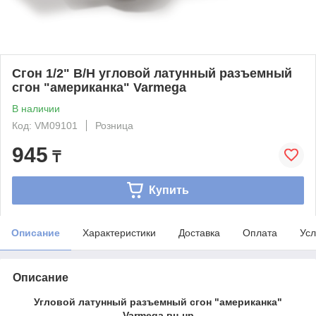
Сгон 1/2" В/Н угловой латунный разъемный
сгон "американка" Varmega
В наличии
Код: VM09101
Розница
945
₸
Купить
Описание
Характеристики
Доставка
Оплата
Усл
Описание
Угловой латунный разъемный сгон "американка"
Varmega вн-нр