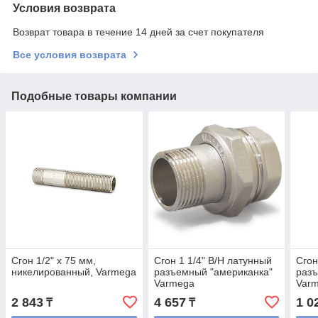
Условия возврата
Возврат товара в течение 14 дней за счет покупателя
Все условия возврата
Подобные товары компании
Сгон 1/2" x 75 мм,
Сгон 1 1/4" В/Н латунный
Сгон
никелированный, Varmega
разъемный "американка"
разъ
Varmega
Var
2 843
4 657
1 0
₸
₸