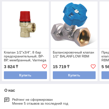
Клапан 1/2"х3/4", 8 бар
Балансировочный клапан
Пре
предохранительный, ВР-
1/2" BALANFLOW RBM
клап
ВР, мембранный, Varmega
RB
3 824
15 719
5 5
₸
₸
Купить
Купить
О нас
Рейтинг не сформирован
Менее 5 отзывов за последний год