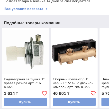
Возврат товара в течение 14 дней за счет покупателя
Все условия возврата
Подобные товары компании
Радиаторная заглушка 1"
Сборный коллектор 1”
План
правая резьба арт. 716
нар. - 1”1/2 вн. с двойной
креп
ICMA
камерой арт. 785 ICMA
груп
1 614
40 601
5 7
₸
₸
Купить
Купить