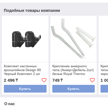
Подобные товары компании
Комплект настенных
Крепление анкерного
Креп
кронштейнов Design 80
типа (Анкер+Дюбель-2шт)
типа
Черный Комплект 2 шт
белые Royal Thermo
черн
(РОССИЯ)
(РО
2 496
749
1 0
₸
₸
Купить
Купить
О нас