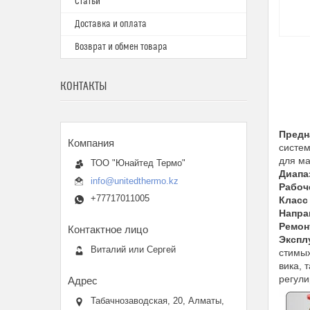
Статьи
Доставка и оплата
Возврат и обмен товара
КОНТАКТЫ
Предн
систе
для ма
ТОО "Юнайтед Термо"
Диапа
info@unitedthermo.kz
Рабоч
+77717011005
Класс
Напра
Ремон
Экспл
Виталий или Сергей
стимых
вика, 
регули
Табачнозаводская, 20, Алматы,