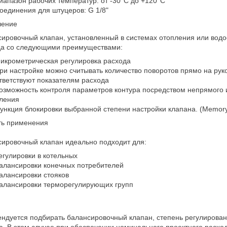
иапазон рабочих температур: от -30°С до +120°С
оединения для штуцеров: G 1/8"
чение
ировочный клапан, установленный в системах отопления или водо
да со следующими преимуществами:
икрометрическая регулировка расхода
ри настройке можно считывать количество поворотов прямо на рук
тветствуют показателям расхода
озможность контроля параметров контура посредством непрямого
ления
ункция блокировки выбранной степени настройки клапана. (Memory
ть применения
ировочный клапан идеально подходит для:
егулировки в котельных
алансировки конечных потребителей
алансировки стояков
алансировки терморегулирующих групп
ндуется подбирать балансировочный клапан, степень регулирован