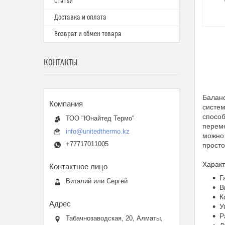
Статьи
Доставка и оплата
Возврат и обмен товара
КОНТАКТЫ
Баланс
систем
способ
ТОО "Юнайтед Термо"
перем
info@unitedthermo.kz
можно 
+77717011005
просто
Характ
Г
Виталий или Сергей
В
К
У
Р
Табачнозаводская, 20, Алматы,