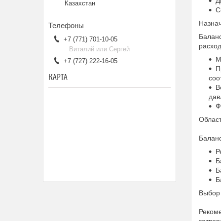
Д
Казахстан
С
Назна
Баланс
+7 (771) 701-10-05
расхо
Виталий или Сергей
М
+7 (727) 222-16-05
П
КАРТА
соо
В
дав
Ф
Облас
Баланс
Р
Б
Б
Б
Выбор
Рекоме