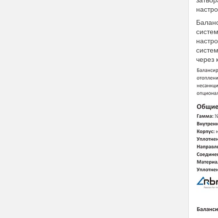
затвор
настро
Баланс
систем
настро
систе
через 