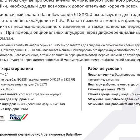
а. В этом случае при обеспечении номинального проектного расхо
йки, необходимый для возможных дополнительных корректировок.
ировочный клапан Balanflow серии 619XX50 используется для гид
 отопления, охлаждения и ГВС. Клапан позволяет менять и фиксир
йки от несанкционированного изменения, а также полностью пере
мы. При помощи опциональных штуцеров через дифференциальный
клапан.