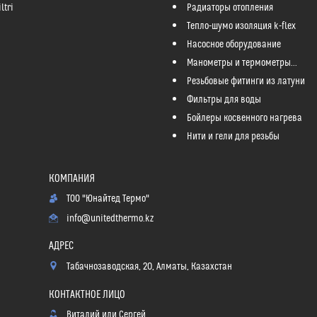
ltri
Радиаторы отопления
Тепло-шумо изоляция k-flex
Насосное оборудование
Манометры и термометры...
Резьбовые фитинги из латуни
Фильтры для воды
Бойлеры косвенного нагрева
Нити и гели для резьбы
ТОО "Юнайтед Термо"
info@unitedthermo.kz
Табачнозаводская, 20, Алматы, Казахстан
Виталий или Сергей