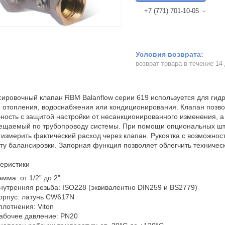
+7 (771) 701-10-05
возврат товара в течение 14
ировочный клапан RBM Balanflow серии 619 используется для гид
 отопления, водоснабжения или кондиционирования. Клапан позво
ность с защитой настройки от несанкционированного изменения, а
ещаемый по трубопроводу системы. При помощи опциональных ш
измерить фактический расход через клапан. Рукоятка с возможнос
ту балансировки. Запорная функция позволяет облегчить техничес
еристики
амма: от 1/2” до 2”
нутренняя резьба: ISO228 (эквивалентно DIN259 и BS2779)
орпус: латунь CW617N
плотнения: Viton
абочее давление: PN20