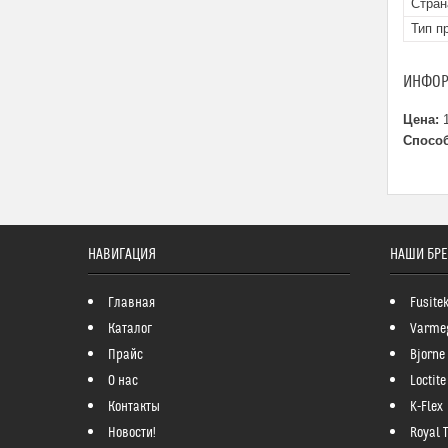
Стран
Тип п
ИНФОР
Цена:
1
Способ
НАВИГАЦИЯ
НАШИ БР
Главная
Fusite
Каталог
Varme
Прайс
Bjorne
О нас
Loctite
Контакты
K-Flex
Новости!
Royal 