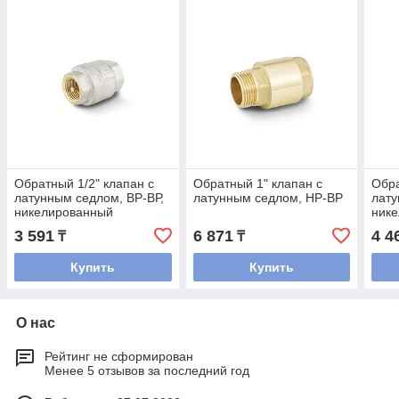
Обратный 1/2" клапан с
Обратный 1" клапан с
Обра
латунным седлом, ВР-ВР,
латунным седлом, НР-ВР
лату
никелированный
ник
3 591
6 871
4 4
₸
₸
Купить
Купить
О нас
Рейтинг не сформирован
Менее 5 отзывов за последний год