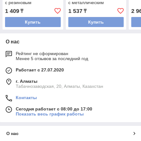
с резиновым
с металлическим
уплотнителем Varmega
уплотнением Varmega
1 409
1 537
2 9
₸
₸
Купить
Купить
О нас
Рейтинг не сформирован
Менее 5 отзывов за последний год
Работает с 27.07.2020
г. Алматы
Табачнозаводская, 20, Алматы, Казахстан
Контакты
Сегодня работает с 08:00 до 17:00
Показать весь график работы
О нас