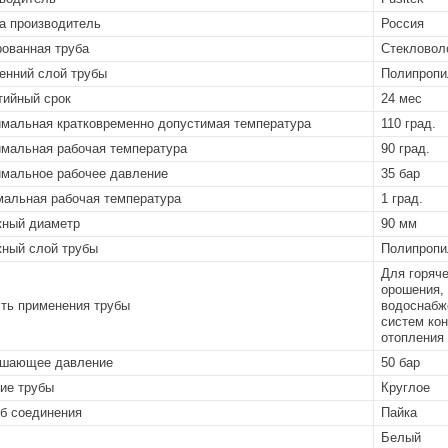
а производитель
Россия
ованная труба
Стекловол
енний слой трубы
Полипропи
тийный срок
24 мес
мальная кратковременно допустимая температура
110 град.
мальная рабочая температура
90 град.
мальное рабочее давление
35 бар
альная рабочая температура
1 град.
ный диаметр
90 мм
ный слой трубы
Полипропи
Для горяч
орошения, 
ть применения трубы
водоснабж
систем ко
отопления
ушающее давление
50 бар
ие трубы
Круглое
б соединения
Пайка
Белый