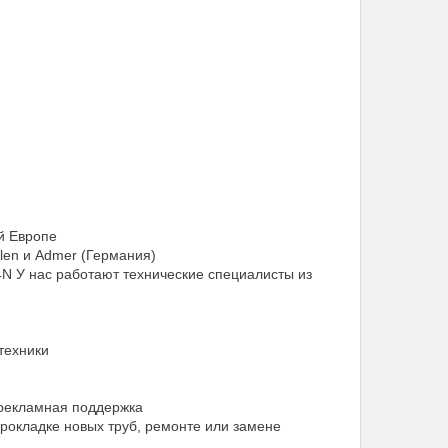
й Европе
len и Admer (Германия)
 У нас работают технические специалисты из
техники
 рекламная поддержка
окладке новых труб, ремонте или замене