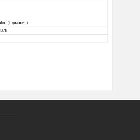
olen (Германия)
8078