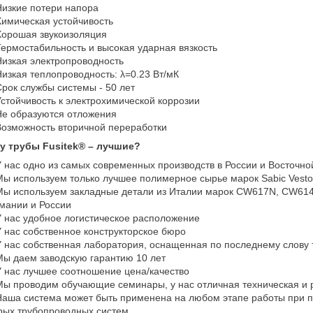
изкие потери напора
имическая устойчивость
орошая звукоизоляция
ермостабильность и высокая ударная вязкость
изкая электропроводность
изкая теплопроводность: λ=0.23 Вт/мК
рок службы системы - 50 лет
стойчивость к электрохимической коррозии
е образуются отложения
озможность вторичной переработки
у трубы Fusitek® – лучшие?
 нас одно из самых современных производств в России и Восточно
ы используем только лучшее полимерное сырье марок Sabic Vesto
ы используем закладные детали из Италии марок CW617N, CW614N
мании и России
 нас удобное логистическое расположение
 нас собственное конструкторское бюро
 нас собственная лаборатория, оснащенная по последнему слову 
ы даем заводскую гарантию 10 лет
 нас лучшее соотношение цена/качество
ы проводим обучающие семинары, у нас отличная техническая и
аша система может быть применена на любом этапе работы при пр
рых трубопроводных систем.