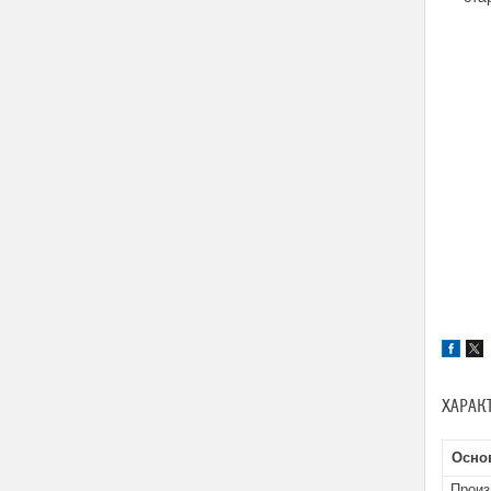
ХАРАК
Осно
Произ