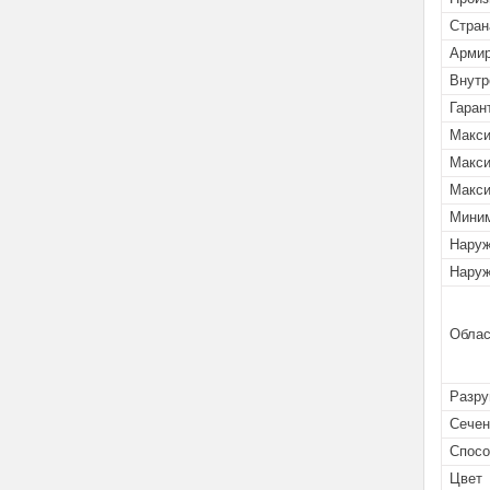
Стран
Армир
Внутр
Гаран
Макси
Макси
Макси
Миним
Наруж
Наруж
Облас
Разр
Сечен
Спосо
Цвет