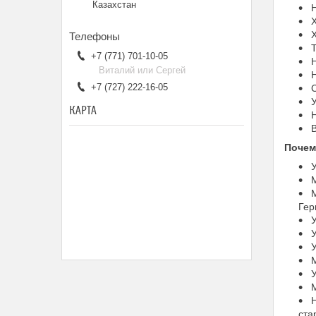
Казахстан
Н
Х
Х
Т
+7 (771) 701-10-05
Н
Виталий или Сергей
Н
+7 (727) 222-16-05
С
У
КАРТА
Н
В
Почем
У
М
М
Гер
У
У
У
М
У
М
Н
ста