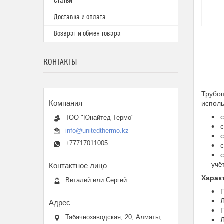
Статьи
Доставка и оплата
Возврат и обмен товара
КОНТАКТЫ
Трубо
исполь
с
ТОО "Юнайтед Термо"
с
info@unitedthermo.kz
с
+77717011005
с
с
учё
Харак
Виталий или Сергей
П
Л
Г
Табачнозаводская, 20, Алматы,
Л