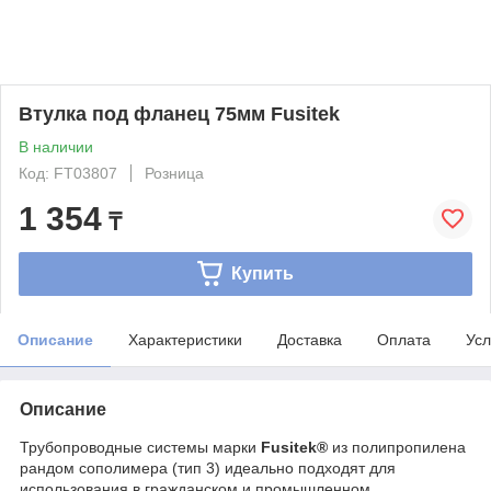
Втулка под фланец 75мм Fusitek
В наличии
Код: FT03807
Розница
1 354
₸
Купить
Описание
Характеристики
Доставка
Оплата
Усл
Описание
Трубопроводные системы марки
Fusitek®
из полипропилена
рандом сополимера (тип 3) идеально подходят для
использования в гражданском и промышленном