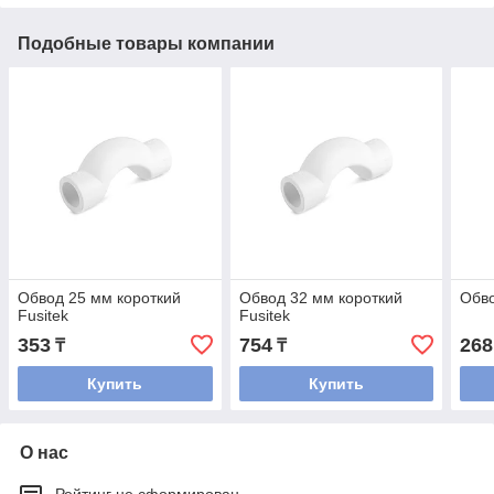
Подобные товары компании
Обвод 25 мм короткий
Обвод 32 мм короткий
Обво
Fusitek
Fusitek
353
754
268
₸
₸
Купить
Купить
О нас