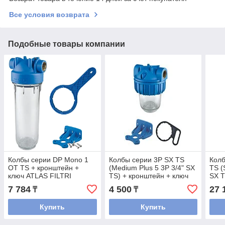
Все условия возврата
Подобные товары компании
Колбы серии DP Mono 1
Колбы серии 3P SX TS
Кол
OT TS + кронштейн +
(Medium Plus 5 3P 3/4" SX
TS (
ключ ATLAS FILTRI
TS) + кронштейн + ключ
SX T
ATLAS FILTRI
ключ
7 784
4 500
27 
₸
₸
Купить
Купить