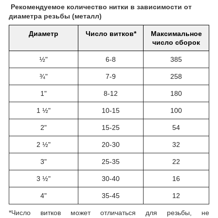
Рекомендуемое количество нитки в зависимости от
диаметра резьбы (металл)
Диаметр
Число витков*
Максимальное
число сборок
½"
6-8
385
¾"
7-9
258
1"
8-12
180
1 ½"
10-15
100
2"
15-25
54
2 ½"
20-30
32
3"
25-35
22
3 ½"
30-40
16
4"
35-45
12
*Число витков может отличаться для резьбы, не