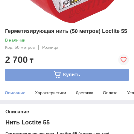
Герметизирующая нить (50 метров) Loctite 55
В наличии
Код: 50 метров
Розница
2 700
₸
Купить
Описание
Характеристики
Доставка
Оплата
Усл
Описание
Нить Loctite 55
Герметизирующая нить Loctite 55 (допуск на газ/