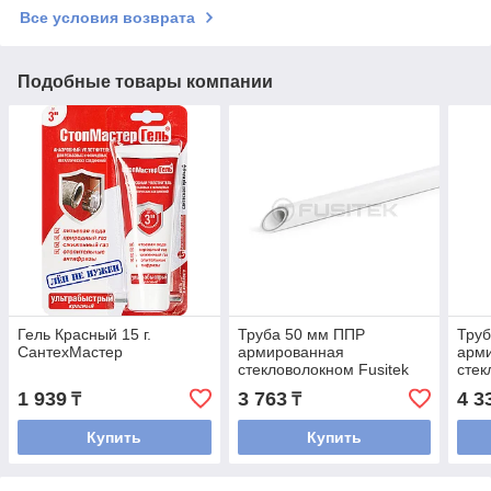
Все условия возврата
Подобные товары компании
Гель Красный 15 г.
Труба 50 мм ППР
Тру
СантехМастер
армированная
арм
стекловолокном Fusitek
стек
Faser (PN 20)
Fase
1 939
3 763
4 3
₸
₸
Купить
Купить