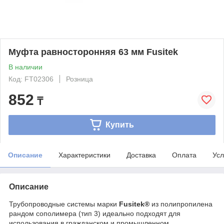
Муфта равносторонняя 63 мм Fusitek
В наличии
Код: FT02306
Розница
852
₸
Купить
Описание
Характеристики
Доставка
Оплата
Усл
Описание
Трубопроводные системы марки
Fusitek®
из полипропилена
рандом сополимера (тип 3) идеально подходят для
использования в гражданском и промышленном