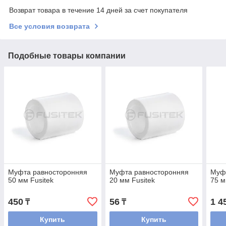
Возврат товара в течение 14 дней за счет покупателя
Все условия возврата
Подобные товары компании
Муфта равносторонняя
Муфта равносторонняя
Муф
50 мм Fusitek
20 мм Fusitek
75 м
450
56
1 4
₸
₸
Купить
Купить