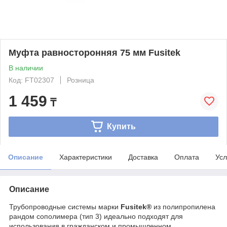
Муфта равносторонняя 75 мм Fusitek
В наличии
Код: FT02307
Розница
1 459
₸
Купить
Описание
Характеристики
Доставка
Оплата
Усл
Описание
Трубопроводные системы марки
Fusitek®
из полипропилена
рандом сополимера (тип 3) идеально подходят для
использования в гражданском и промышленном