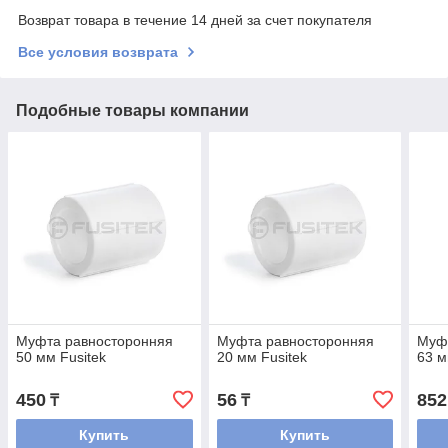
Возврат товара в течение 14 дней за счет покупателя
Все условия возврата
Подобные товары компании
Муфта равносторонняя
Муфта равносторонняя
Муф
50 мм Fusitek
20 мм Fusitek
63 м
450
56
852
₸
₸
Купить
Купить