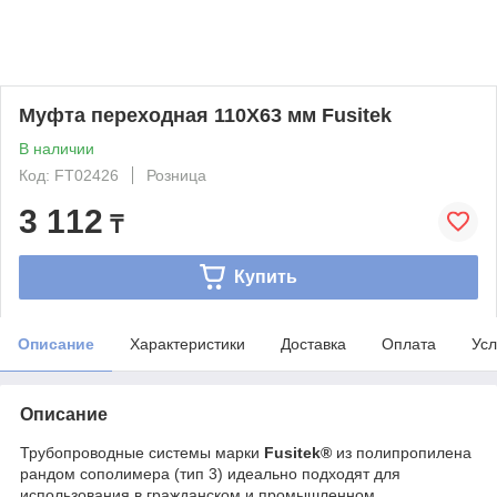
Муфта переходная 110Х63 мм Fusitek
В наличии
Код: FT02426
Розница
3 112
₸
Купить
Описание
Характеристики
Доставка
Оплата
Усл
Описание
Трубопроводные системы марки
Fusitek®
из полипропилена
рандом сополимера (тип 3) идеально подходят для
использования в гражданском и промышленном