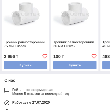
Тройник равносторонний
Тройник равносторонний
Трой
75 мм Fusitek
20 мм Fusitek
40 м
2 956
100
488
₸
₸
Купить
Купить
О нас
Рейтинг не сформирован
Менее 5 отзывов за последний год
Работает с 27.07.2020