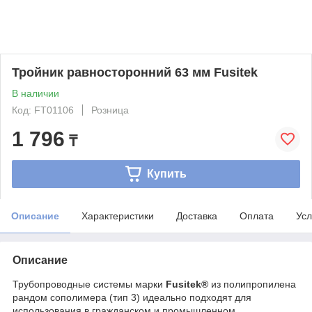
Тройник равносторонний 63 мм Fusitek
В наличии
Код: FT01106
Розница
1 796
₸
Купить
Описание
Характеристики
Доставка
Оплата
Усл
Описание
Трубопроводные системы марки
Fusitek®
из полипропилена
рандом сополимера (тип 3) идеально подходят для
использования в гражданском и промышленном