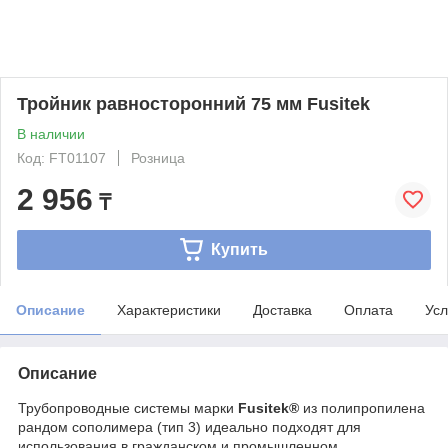
Тройник равносторонний 75 мм Fusitek
В наличии
Код: FT01107
Розница
2 956
₸
Купить
Описание
Характеристики
Доставка
Оплата
Усл
Описание
Трубопроводные системы марки
Fusitek®
из полипропилена
рандом сополимера (тип 3) идеально подходят для
использования в гражданском и промышленном