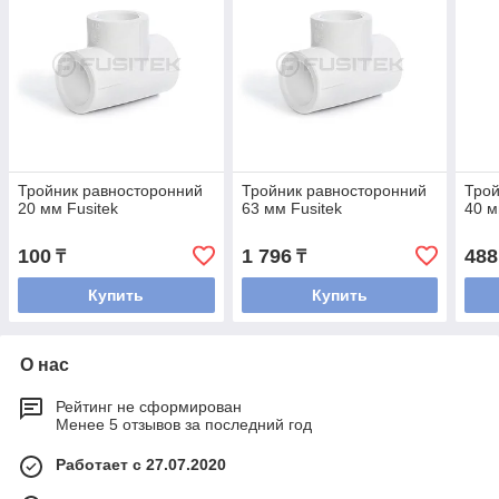
Тройник равносторонний
Тройник равносторонний
Трой
20 мм Fusitek
63 мм Fusitek
40 м
100
1 796
488
₸
₸
Купить
Купить
О нас
Рейтинг не сформирован
Менее 5 отзывов за последний год
Работает с 27.07.2020