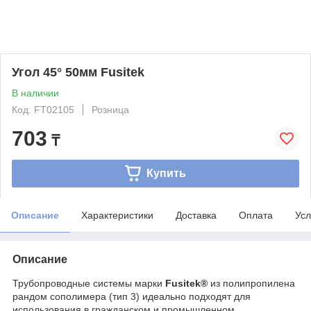
Угол 45° 50мм Fusitek
В наличии
Код: FT02105
Розница
703
₸
Купить
Описание
Характеристики
Доставка
Оплата
Усл
Описание
Трубопроводные системы марки
Fusitek®
из полипропилена
рандом сополимера (тип 3) идеально подходят для
использования в гражданском и промышленном