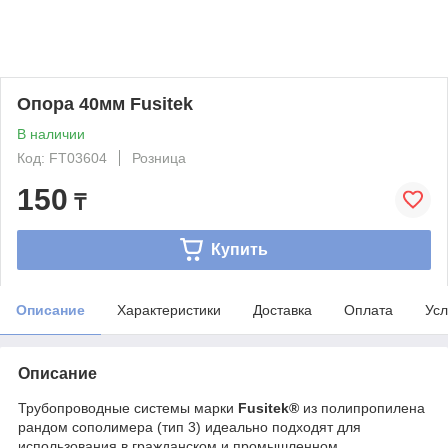
Опора 40мм Fusitek
В наличии
Код: FT03604
Розница
150
₸
Купить
Описание
Характеристики
Доставка
Оплата
Усл
Описание
Трубопроводные системы марки
Fusitek®
из полипропилена
рандом сополимера (тип 3) идеально подходят для
использования в гражданском и промышленном