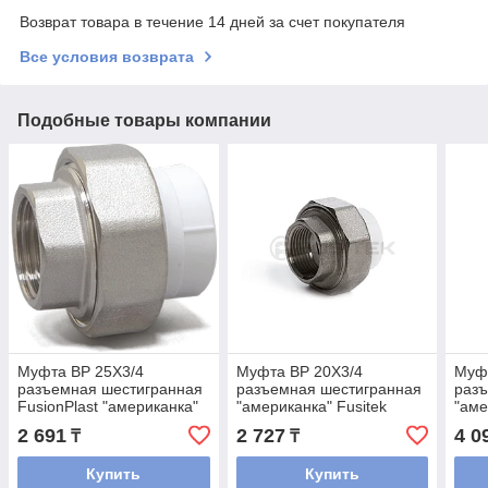
Возврат товара в течение 14 дней за счет покупателя
Все условия возврата
Подобные товары компании
Муфта ВР 25Х3/4
Муфта ВР 20Х3/4
Муф
разъемная шестигранная
разъемная шестигранная
раз
FusionPlast "американка"
"американка" Fusitek
"аме
2 691
2 727
4 0
₸
₸
Купить
Купить