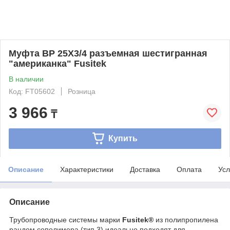
Муфта ВР 25Х3/4 разъемная шестигранная
"американка" Fusitek
В наличии
Код: FT05602
Розница
3 966
₸
Купить
Описание
Характеристики
Доставка
Оплата
Усл
Описание
Трубопроводные системы марки
Fusitek®
из полипропилена
рандом сополимера (тип 3) идеально подходят для