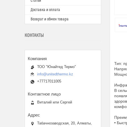
Статьи
Доставка и оплата
Возврат и обмен товара
КОНТАКТЫ
Тип: п
ТОО "Юнайтед Термо"
Напря
info@unitedthermo.kz
Мощнос
+77717011005
Инфрак
В сель
появля
здоров
Виталий или Сергей
комфо
Преим
• Быст
Табачнозаводская, 20, Алматы,