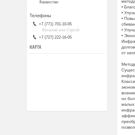
метод
Казахстан
• Благ
• Улуч
• Повы
+7 (771) 701-10-05
сбиван
• Улуч
Виталий или Сергей
• Экон
+7 (727) 222-16-05
Инфрак
КАРТА
долгов
от нео
Метод
Сущест
инфрак
Класси
эконом
возник
но бол
малых 
инфрак
эффек
преобр
позвол