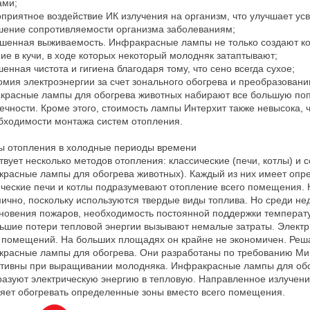
ами;
оприятное воздействие ИК излучения на организм, что улучшает ус
шение сопротивляемости организма заболеваниям;
шенная выживаемость. Инфракрасные лампы не только создают ко
ие в кучи, в ходе которых некоторый молодняк затаптывают;
шенная чистота и гигиена благодаря тому, что сено всегда сухое;
омия электроэнергии за счет зонального обогрева и преобразовани
расные лампы для обогрева животных набирают все большую попу
ечности. Кроме этого, стоимость лампы Интерхит также невысока, 
бходимости монтажа систем отопления.
ы отопления в холодные периоды времени
вует несколько методов отопления: классические (печи, котлы) и
расные лампы для обогрева животных). Каждый из них имеет опр
ческие печи и котлы подразумевают отопление всего помещения. 
ично, поскольку используются твердые виды топлива. Но среди не
новения пожаров, необходимость постоянной поддержки температу
ьшие потери тепловой энергии вызывают немалые затраты. Электр
помещений. На больших площадях он крайне не экономичен. Реш
расные лампы для обогрева. Они разработаны по требованию Мин
тивны при выращивании молодняка. Инфракрасные лампы для обог
азуют электрическую энергию в тепловую. Направленное излучени
яет обогревать определенные зоны вместо всего помещения.