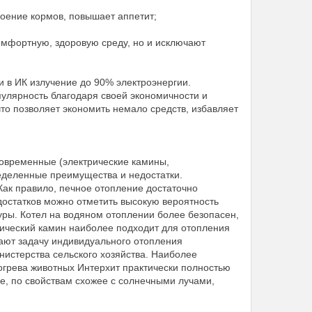
воение кормов, повышает аппетит;
мфортную, здоровую среду, но и исключают
и в ИК излучение до 90% электроэнергии.
лярность благодаря своей экономичности и
что позволяет экономить немало средств, избавляет
 современные (электрические камины,
еделенные преимущества и недостатки.
Как правило, печное отопление достаточно
достатков можно отметить высокую вероятность
ры. Котел на водяном отоплении более безопасен,
ический камин наиболее подходит для отопления
ают задачу индивидуального отопления
истерства сельского хозяйства. Наиболее
рева животных Интерхит практически полностью
е, по свойствам схожее с солнечными лучами,