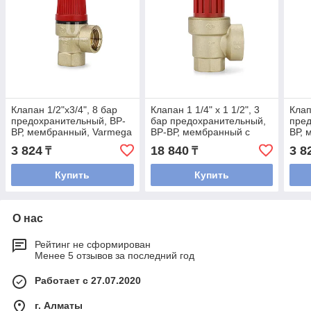
Клапан 1/2"х3/4", 8 бар
Клапан 1 1/4" х 1 1/2", 3
Клап
предохранительный, ВР-
бар предохранительный,
пред
ВР, мембранный, Varmega
ВР-ВР, мембранный с
ВР, 
манометром, Varmega
3 824
18 840
3 8
₸
₸
Купить
Купить
О нас
Рейтинг не сформирован
Менее 5 отзывов за последний год
Работает с 27.07.2020
г. Алматы