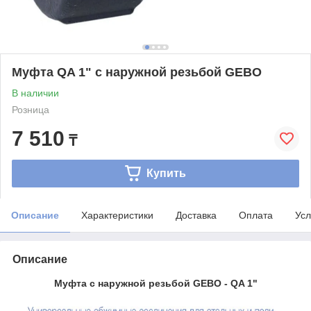
Муфта QA 1" с наружной резьбой GEBO
В наличии
Розница
7 510
₸
Купить
Описание
Характеристики
Доставка
Оплата
Усл
Описание
Муфта с наружной
резьбой GEBO - QA 1"