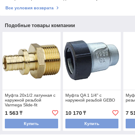
Все условия возврата
Подобные товары компании
Муфта 20x1/2 латунная с
Муфта QA 1 1/4" с
Муфт
наружной резьбой
наружной резьбой GEBO
рез
Varmega Slide-fit
1 563
10 170
7 5
₸
₸
Купить
Купить