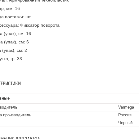
иал: Армированный технопластик
р, мм: 16
а поставки: шт.
сессуара: Фиксатор поворота
 (упак), см: 16
а (упак), см: 6
 (упак), см: 2
утто, гр: 33
ТЕРИСТИКИ
вные
водитель
Varmega
а производитель
Россия
Черный