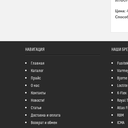
ИНФОР
Цена:
4
Способ
НАВИГАЦИЯ
НАШИ БР
Главная
Fusite
Каталог
Varme
Прайс
Bjorne
О нас
Loctite
Контакты
K-Flex
Новости!
Royal 
Статьи
Atlas Fi
Доставка и оплата
RBM
Возврат и обмен
ICMA