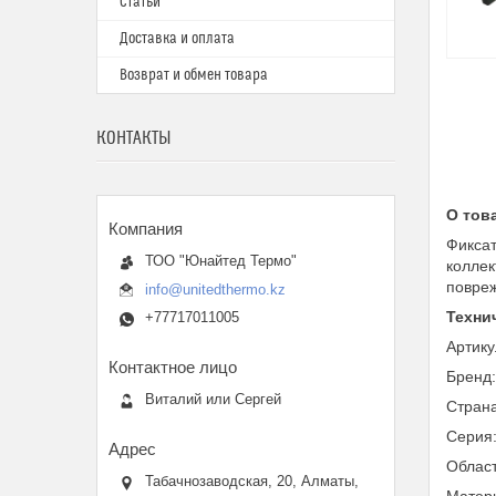
Статьи
Доставка и оплата
Возврат и обмен товара
КОНТАКТЫ
О тов
Фиксат
ТОО "Юнайтед Термо"
коллек
повреж
info@unitedthermo.kz
Техни
+77717011005
Артик
Бренд
Виталий или Сергей
Страна
Серия
Област
Табачнозаводская, 20, Алматы,