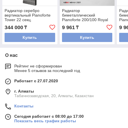
Радиатор серебро
Радиатор
Рад
вертикальный Pianoforte
биметаллический
бим
Tower 22 cекц.
Pianoforte 200/100 Royal
Pian
биметаллический Royal
Thermo cеребро
The
344 000
9 961
9 9
₸
₸
Thermo (РОССИЯ)
(РОССИЯ)
(РО
Купить
Купить
О нас
Рейтинг не сформирован
Менее 5 отзывов за последний год
Работает с 27.07.2020
г. Алматы
Табачнозаводская, 20, Алматы, Казахстан
Контакты
Сегодня работает с 08:00 до 17:00
Показать весь график работы