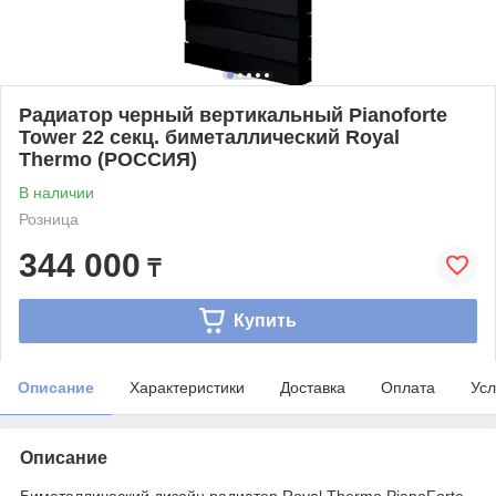
Радиатор черный вертикальный Pianoforte
Tower 22 cекц. биметаллический Royal
Thermo (РОССИЯ)
В наличии
Розница
344 000
₸
Купить
Описание
Характеристики
Доставка
Оплата
Усл
Описание
Биметаллический дизайн радиатор Royal Thermo PianoForte