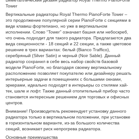
Tower
Вертикальные радиаторы Royal Thermo PianoForte Tower –
это продолжение популярной серии PianoForte с секциями в
виде клавиш фортепиано, но уже в вертикальном
исполнении. Слово “Tower” означает башня или небоскреб,
что очень подходит для такого радиатора. Предлагаются два
вида секционности - 18 секций и 22 секции, а также цветовое
решение в трех вариантах: белый (Bianco Traffico),
серебряный (Silver Satin) и черный (Noir Sable). Данный
радиатор сохранил в себе весь набор свойств базовой
модели PianoForte, но благодаря своему вертикальному
расположению позволяет покупателю или дизайнеру решать
интерьерные задачи в помещениях с большими окнами,
эркерами, идеально подходят в интерьеры со стилями хай-
тек, шале и лофт. Также данный отопительный прибор часто
становится интересным решением для торговых и офисных
центров.
Внимание! Производитель рекомендует установку данного
радиатора только в вертикальном положении, при установке
в горизонтальном варианте, из-за большого количества
секций, возникает риск непрогрева радиатора.
Основные преимущества