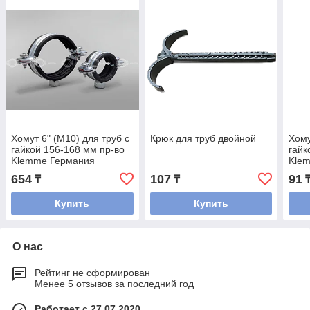
Хомут 6" (М10) для труб с
Крюк для труб двойной
Хому
гайкой 156-168 мм пр-во
гайк
Klemme Германия
Kle
654
107
91
₸
₸
Купить
Купить
О нас
Рейтинг не сформирован
Менее 5 отзывов за последний год
Работает с 27.07.2020