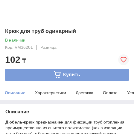
Крюк для труб одинарный
В наличии
Код: VM36201
Розница
102
₸
Купить
Описание
Характеристики
Доставка
Оплата
Усл
Описание
Дюбель-крюк
предназначен для фиксации труб отопления,
преимущественно из сшитого полиэтилена (как в изоляции,
так и без нее), к бетонному полу перед заливкой стяжки.