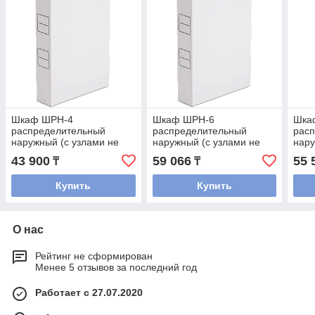
Шкаф ШРН-4
Шкаф ШРН-6
Шка
распределительный
распределительный
рас
наружный (с узлами не
наружный (с узлами не
нар
входит, только коллектора)
входит, только
(сме
43 900
59 066
55 
₸
₸
коллектора)входят)
вход
Купить
Купить
О нас
Рейтинг не сформирован
Менее 5 отзывов за последний год
Работает с 27.07.2020