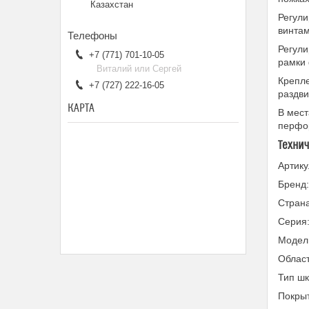
Казахстан
Регул
винтам
Регули
+7 (771) 701-10-05
рамки 
Виталий или Сергей
Крепле
+7 (727) 222-16-05
раздви
КАРТА
В мест
перфо
Техни
Артик
Бренд
Страна
Серия
Модел
Област
Тип ш
Покры