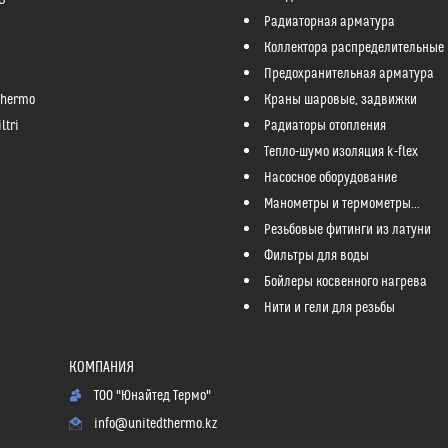
Радиаторная арматура
Коллектора распределительные
Предохранительная арматура
Thermo
Краны шаровые, задвижки
ltri
Радиаторы отопления
Тепло-шумо изоляция k-flex
Насосное оборудование
Манометры и термометры...
Резьбовые фитинги из латуни
Фильтры для воды
Бойлеры косвенного нагрева
Нити и гели для резьбы
ТОО "Юнайтед Термо"
info@unitedthermo.kz