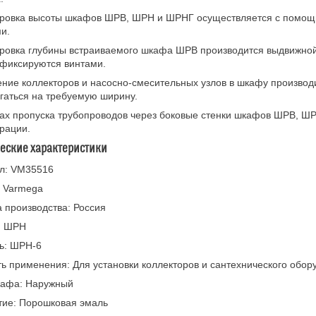
ировка высоты шкафов ШРВ, ШРН и ШРНГ осуществляется с помощ
и.
ровка глубины встраиваемого шкафа ШРВ производится выдвижной
фиксируются винтами.
ние коллекторов и насосно-смесительных узлов в шкафу производ
гаться на требуемую ширину.
ах пропуска трубопроводов через боковые стенки шкафов ШРВ, Ш
рации.
ческие характеристики
ул: VM35516
: Varmega
 производства: Россия
: ШРН
ь: ШРН-6
ь применения: Для установки коллекторов и сантехнического обор
кафа: Наружный
тие: Порошковая эмаль