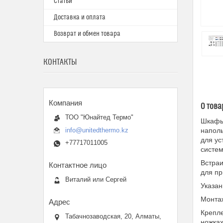
Статьи
Доставка и оплата
Возврат и обмен товара
КОНТАКТЫ
О това
ТОО "Юнайтед Термо"
Шкафы 
info@unitedthermo.kz
наполь
для ус
+77717011005
систем
Встра
для пр
Виталий или Сергей
Указан
Монтаж
Крепле
Табачнозаводская, 20, Алматы,
ножках