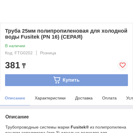
Труба 25мм полипропиленовая для холодной
воды Fusitek (PN 16) (СЕРАЯ)
В наличии
Код: FTG0202
Розница
381
₸
Купить
Описание
Характеристики
Доставка
Оплата
Усл
Описание
Трубопроводные системы марки
Fusitek®
из полипропилена
рандом сополимера (тип 3) идеально подходят для