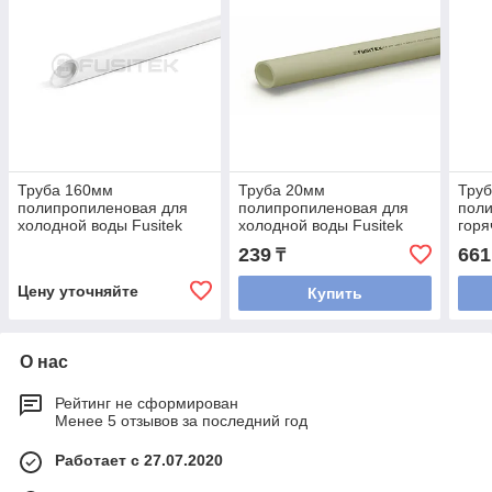
Труба 160мм
Труба 20мм
Тру
полипропиленовая для
полипропиленовая для
пол
холодной воды Fusitek
холодной воды Fusitek
горя
(PN 10)
(PN 16) (СЕРАЯ)
пить
239
661
₸
20) 
Цену уточняйте
Купить
О нас
Рейтинг не сформирован
Менее 5 отзывов за последний год
Работает с 27.07.2020