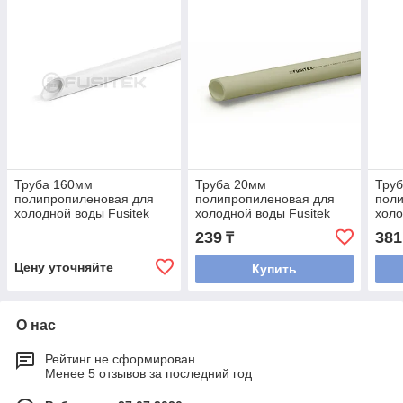
Труба 160мм
Труба 20мм
Тру
полипропиленовая для
полипропиленовая для
пол
холодной воды Fusitek
холодной воды Fusitek
холо
(PN 10)
(PN 16) (СЕРАЯ)
(PN 
239
381
₸
Цену уточняйте
Купить
О нас
Рейтинг не сформирован
Менее 5 отзывов за последний год