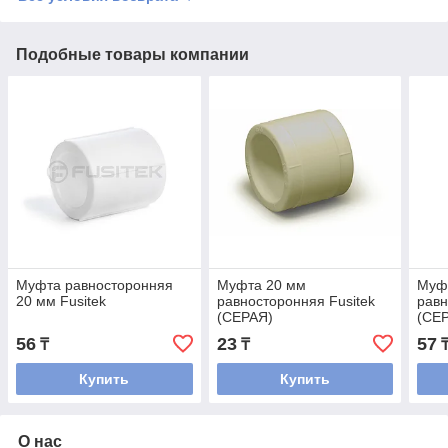
Подобные товары компании
Муфта равносторонняя
Муфта 20 мм
Муф
20 мм Fusitek
равносторонняя Fusitek
равн
(СЕРАЯ)
(СЕ
56
23
57
₸
₸
Купить
Купить
О нас