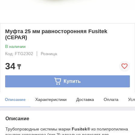
Муфта 25 мм равносторонняя Fusitek
(СЕРАЯ)
В наличии
Код: FTG2302
Розница
34
₸
Купить
Описание
Характеристики
Доставка
Оплата
Усл
Описание
Трубопроводные системы марки
Fusitek®
из полипропилена
рандом сополимера (тип 3) идеально подходят для