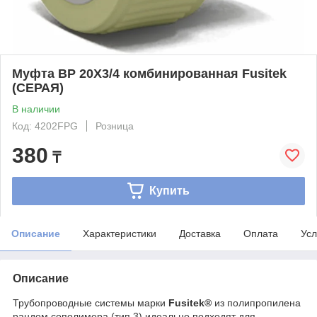
Муфта ВР 20Х3/4 комбинированная Fusitek
(СЕРАЯ)
В наличии
Код: 4202FPG
Розница
380
₸
Купить
Описание
Характеристики
Доставка
Оплата
Усл
Описание
Трубопроводные системы марки
Fusitek®
из полипропилена
рандом сополимера (тип 3) идеально подходят для