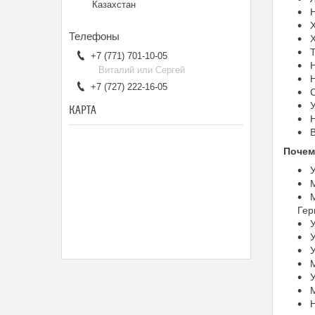
Казахстан
Н
Х
Х
Т
+7 (771) 701-10-05
Н
Виталий или Сергей
Н
+7 (727) 222-16-05
С
У
КАРТА
Н
В
Почем
У
М
М
Гер
У
У
У
М
У
М
Н