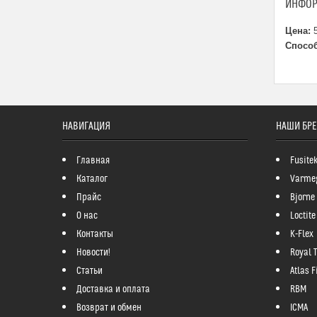
ИНФОР
Цена:
5
Способ
НАВИГАЦИЯ
НАШИ БР
Главная
Fusite
Каталог
Varme
Прайс
Bjorne
О нас
Loctite
Контакты
K-Flex
Новости!
Royal 
Статьи
Atlas Fi
Доставка и оплата
RBM
Возврат и обмен
ICMA