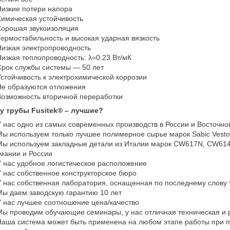
изкие потери напора
имическая устойчивость
орошая звукоизоляция
ермостабильность и высокая ударная вязкость
изкая электропроводность
изкая теплопроводность: λ=0.23 Вт/мК
рок службы системы ― 50 лет
стойчивость к электрохимической коррозии
е образуются отложения
озможность вторичной переработки
у трубы Fusitek® – лучшие?
 нас одно из самых современных производств в России и Восточно
ы используем только лучшее полимерное сырье марок Sabic Vesto
ы используем закладные детали из Италии марок CW617N, CW614N
мании и России
 нас удобное логистическое расположение
 нас собственное конструкторское бюро
 нас собственная лаборатория, оснащенная по последнему слову 
ы даем заводскую гарантию 10 лет
 нас лучшее соотношение цена/качество
ы проводим обучающие семинары, у нас отличная техническая и
аша система может быть применена на любом этапе работы при пр