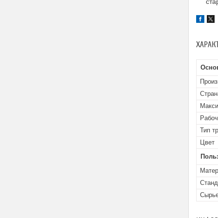
ста
ХАРАК
Осно
Произ
Стран
Макси
Рабоч
Тип т
Цвет
Поль
Матер
Станд
Сырье