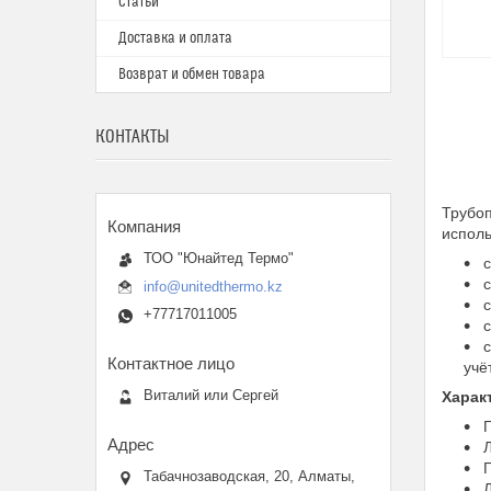
Статьи
Доставка и оплата
Возврат и обмен товара
КОНТАКТЫ
Трубо
исполь
ТОО "Юнайтед Термо"
с
с
info@unitedthermo.kz
с
+77717011005
с
с
учё
Виталий или Сергей
Харак
П
Л
Г
Табачнозаводская, 20, Алматы,
Л