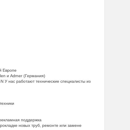
й Европе
len и Admer (Германия)
 У нас работают технические специалисты из
техники
 рекламная поддержка
окладке новых труб, ремонте или замене