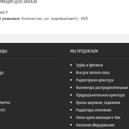
МАЦИЯ ДЛЯ ЗАКАЗА
64 ₸
 упаковки:
Количество, шт. (коробка/пакет) - 60/5
ЕНДЫ
МЫ ПРЕДЛАГАЕМ
k
Трубы и фитинги
ga
Все для теплого пола
Радиаторная арматура
Коллектора распределительные
Предохранительная арматура
Thermo
Краны шаровые, задвижки
ltri
Радиаторы отопления
Тепло-шумо изоляция k-flex
Насосное оборудование