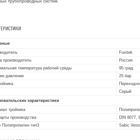
рых трубопроводных систем.
ТЕРИСТИКИ
вные
водитель
Fusitek
а производитель
Россия
мальная температура рабочей среды
95 град.
ее давление
25 бар
ройника
Переходно
Серый
зовательские характеристики
иал тройника
Полипропи
арты производства
DIN 8077, 
 Полипропилен тип3
Sabic Vest