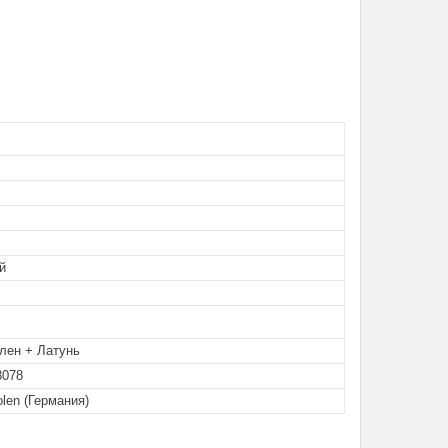
й
лен + Латунь
8078
olen (Германия)