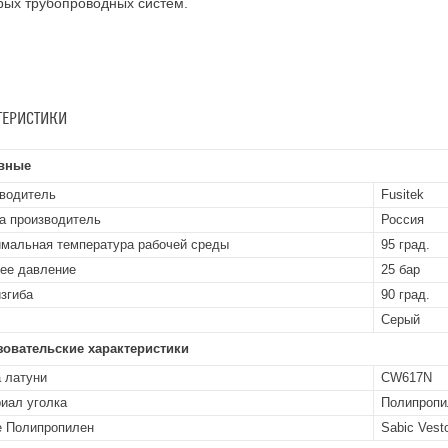
рых трубопроводных систем.
ТЕРИСТИКИ
вные
водитель
Fusitek
а производитель
Россия
мальная температура рабочей среды
95 град.
ее давление
25 бар
изгиба
90 град.
Серый
зовательские характеристики
 латуни
CW617N
иал уголка
Полипропи
 Полипропилен
Sabic Vest