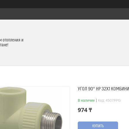
м отопления и
тане!
УГОЛ 90° НР 32Х1 КОМБИН
В наличии
Код:
4507FPG
974 ₸
КУПИТЬ