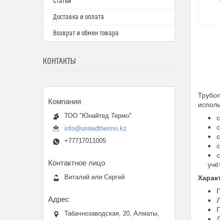
Статьи
Доставка и оплата
Возврат и обмен товара
КОНТАКТЫ
Трубо
исполь
ТОО "Юнайтед Термо"
с
с
info@unitedthermo.kz
с
+77717011005
с
с
учё
Виталий или Сергей
Харак
П
Л
Г
Табачнозаводская, 20, Алматы,
Л