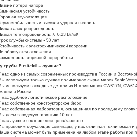
изкие потери напора
имическая устойчивость
орошая звукоизоляция
ермостабильность и высокая ударная вязкость
изкая электропроводность
изкая теплопроводность: λ=0.23 Вт/мК
рок службы системы - 50 лет
стойчивость к электрохимической коррозии
е образуются отложения
озможность вторичной переработки
у трубы Fusitek® – лучшие?
 нас одно из самых современных производств в России и Восточно
ы используем только лучшее полимерное сырье марок Sabic Vesto
ы используем закладные детали из Италии марок CW617N, CW614N
мании и России
 нас удобное логистическое расположение
 нас собственное конструкторское бюро
 нас собственная лаборатория, оснащенная по последнему слову 
ы даем заводскую гарантию 10 лет
 нас лучшее соотношение цена/качество
ы проводим обучающие семинары, у нас отличная техническая и
аша система может быть применена на любом этапе работы при пр