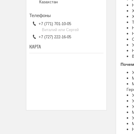
Казахстан
Н
Х
Х
Т
+7 (771) 701-10-05
Н
Виталий или Сергей
Н
+7 (727) 222-16-05
С
У
КАРТА
Н
В
Почем
У
М
М
Гер
У
У
У
М
У
М
Н