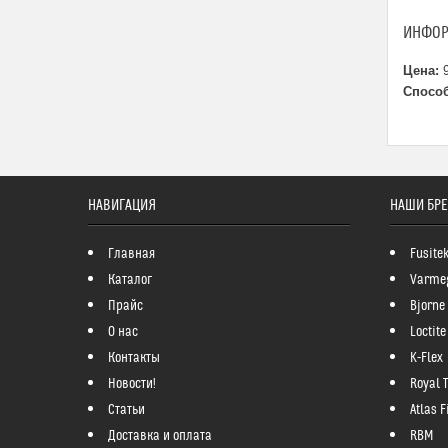
ИНФОР
Цена:
9
Способ
НАВИГАЦИЯ
НАШИ БР
Главная
Fusite
Каталог
Varme
Прайс
Bjorne
О нас
Loctite
Контакты
K-Flex
Новости!
Royal 
Статьи
Atlas Fi
Доставка и оплата
RBM