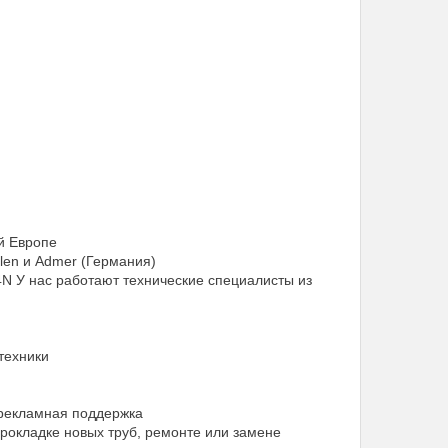
й Европе
len и Admer (Германия)
 У нас работают технические специалисты из
техники
 рекламная поддержка
окладке новых труб, ремонте или замене