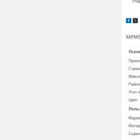
ста
ХАРАК
Осно
Произ
Стран
Макси
Рабоч
Угол 
Цвет
Поль
Марка
Матер
Сырье