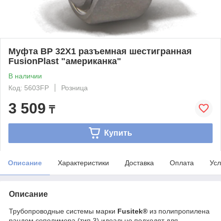
Муфта ВР 32Х1 разъемная шестигранная
FusionPlast "американка"
В наличии
Код: 5603FP
Розница
3 509
₸
Купить
Описание
Характеристики
Доставка
Оплата
Усл
Описание
Трубопроводные системы марки
Fusitek®
из полипропилена
рандом сополимера (тип 3) идеально подходят для