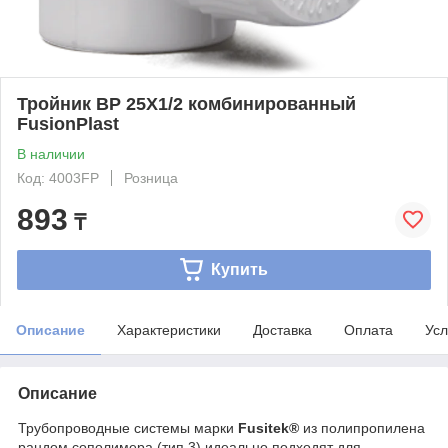
Тройник ВР 25Х1/2 комбинированный
FusionPlast
В наличии
Код: 4003FP
Розница
893
₸
Купить
Описание
Характеристики
Доставка
Оплата
Усл
Описание
Трубопроводные системы марки
Fusitek®
из полипропилена
рандом сополимера (тип 3) идеально подходят для